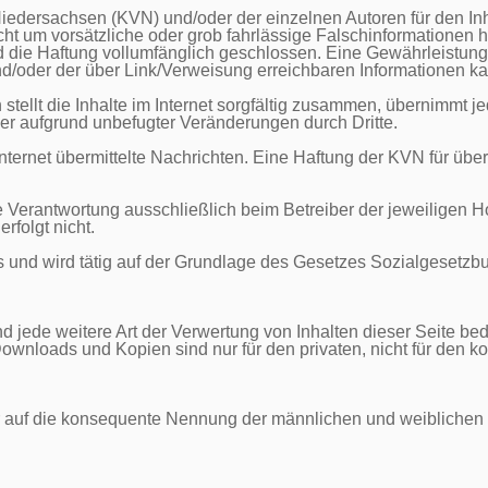
iedersachsen (KVN) und/oder der einzelnen Autoren für den Inha
ht um vorsätzliche oder grob fahrlässige Falschinformationen 
die Haftung vollumfänglich geschlossen. Eine Gewährleistung für
nd/oder der über Link/Verweisung erreichbaren Informationen 
tellt die Inhalte im Internet sorgfältig zusammen, übernimmt je
er aufgrund unbefugter Veränderungen durch Dritte.

ernet übermittelte Nachrichten. Eine Haftung der KVN für übermi
ie Verantwortung ausschließlich beim Betreiber der jeweiligen H
folgt nicht.

s und wird tätig auf der Grundlage des Gesetzes Sozialgesetzb
nd jede weitere Art der Verwertung von Inhalten dieser Seite bed
nloads und Kopien sind nur für den privaten, nicht für den ko
auf die konsequente Nennung der männlichen und weiblichen For